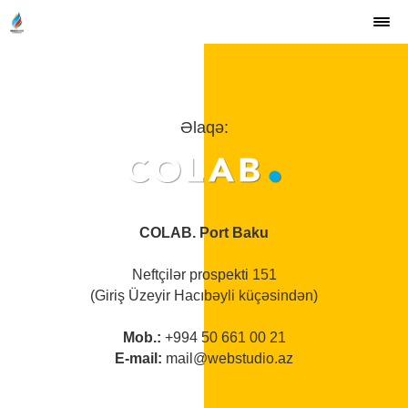
Əlaqə:
COLAB. Port Baku
Neftçilər prospekti 151
(Giriş Üzeyir Hacıbəyli küçəsindən)
Mob.:
+994 50 661 00 21
E-mail:
mail@webstudio.az