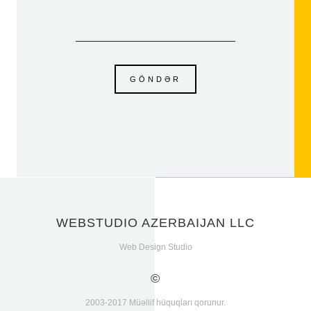
GÖNDƏR
WEBSTUDIO AZERBAIJAN LLC
Web Design Studio
©
2003-2017 Müəllif hüquqları qorunur.